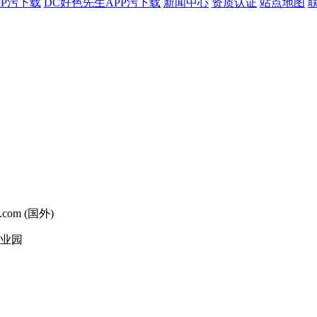
PP污下载
DC好色先生APP污下载
新闻中心
资质认证
站点地图
g.com (国外)
工业园