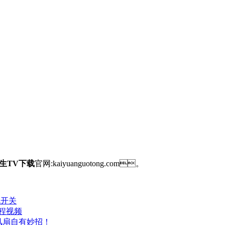
生TV下载
官网:kaiyuanguotong.com。
机开关
程视频
自有妙招！